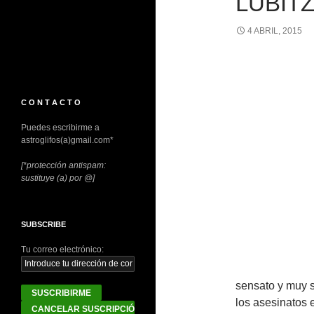
LUBIT
4 ABRIL, 2015
C O N T A C T O
Puedes escribirme a
astroglifos(a)gmail.com*
[*protección antispam:
sustituye (a) por @]
SUBSCRIBE
Tu correo electrónico:
sensato y muy s
los asesinatos