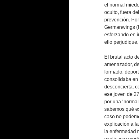
el normal miedo
oculto, fuera d
prevención. Por
Germanwings (fi
esforzando en i
ello perjudique,
El brutal acto 
amenazador, de 
formado, deport
consolidaba en
desconcierta, 
ese joven de 27
por una ‘normal
sabemos qué es
caso no podemo
explicación a la
la enfermedad m
explicarse medi