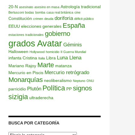
20-N
Astrología tradicional
asesinato
asesino en masa
Berlusconi
bodas
bomba
casa real británica
cine
doriforia
Constitución
crimen
deuda
déficit público
España
EEUU
elecciones generales
gobierno
estaciones tradicionales
grados Avatar
Géminis
Halloween
Hollywood
homicidio
II Guerra Mundial
Luna Llena
infanta Cristina
Libra
Italia
Marte
Mariano Rajoy
matanza
Mercurio retrógrado
Mercurio en Piscis
Monarquías
neoliberalismo
Neptuno
ONU
Política
signos
Plutón
parricidio
PP
sizigia
ultraderecha
BUSCA POR CATEGORÍA
Busca