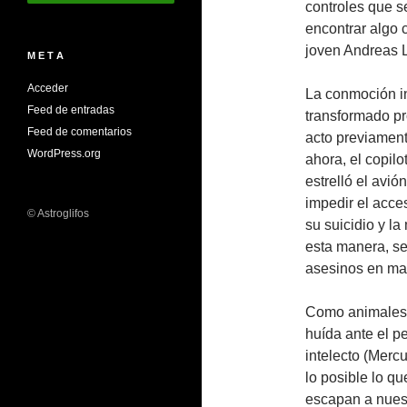
controles que s
encontrar algo c
joven Andreas L
M E T A
Acceder
La conmoción in
Feed de entradas
transformado pr
Feed de comentarios
acto previament
WordPress.org
ahora, el copil
estrelló el avi
impedir el acce
© Astroglifos
su suicidio y l
esta manera, s
asesinos en mas
Como animales,
huída ante el 
intelecto (Mercu
lo posible lo q
escapan a nuest