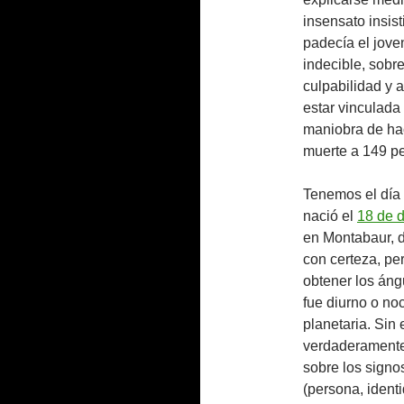
insensato insis
padecía el jove
indecible, sob
culpabilidad y 
estar vinculada 
maniobra de hac
muerte a 149 p
Tenemos el día 
nació el
18 de 
en Montabaur, d
con certeza, p
obtener los áng
fue diurno o no
planetaria. Sin
verdaderamente 
sobre los signo
(persona, identi