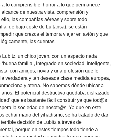
 a lo comprensible, horror a lo que permanece
el alcance de nuestra vista, comprensión y
 ello, las compañías aéreas y sobre todo
lial de bajo coste de Luftansa), se están
mpedir que crezca el temor a viajar en avión y que
 lógicamente, las cuentas.
de Lubitz, un chico joven, con un aspecto nada
‘buena familia’, integrado en sociedad, inteligente,
ista, con amigos, novia y una profesión que le
 la verdadera y tan deseada clase medida europea,
conmociona y aterra. No sabemos dónde ubicar a
 años. El potencial destructivo quedaba disfrazado
idad’ que es bastante fácil construir ya que tod@s
pera la sociedad de nosotr@s. Ya que en este
s echar mano del yihadismo, se ha tratado de dar
 terrible decisión de Lubitz a través de
ental, porque en estos tiempos todo tiende a
ante la enfermedad y a medicalizarse, pero es