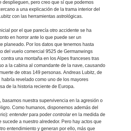
e desplieguen, pero creo que sí que podemos
ercano a una explicación de la trama interior del
ubitz con las herramientas astrológicas.
icial por el que parecía otro accidente se ha
onto en horror ante lo que puede ser un
e planeado. Por los datos que tenemos hasta
oto del vuelo comercial 9525 de Germanwings
ón contra una montaña en los Alpes franceses tras
so a la cabina al comandante de la nave, causando
a muerte de otras 149 personas. Andreas Lubitz, de
e habría revelado como uno de los mayores
a de la historia reciente de Europa.
 basamos nuestra supervivencia en la agresión o
peligro. Como humanos, disponemos además del
rio):
entender
para poder
controlar
en la medida de
ue sucede a nuestro alrededor. Pero hay actos que
ro entendimiento y generan por ello, más que