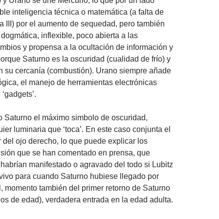
o y Urano se une Mercurio, lo que por un lado
le inteligencia técnica o matemática (a falta de
 III) por el aumento de sequedad, pero también
dogmática, inflexible, poco abierta a las
bios y propensa a la ocultación de información y
rque Saturno es la oscuridad (cualidad de frío) y
on su cercanía (combustión). Urano siempre añade
lógica, el manejo de herramientas electrónicas
‘gadgets’.
o Saturno el máximo simbolo de oscuridad,
ier luminaria que ‘toca’. En este caso conjunta el
 del ojo derecho, lo que puede explicar los
isión que se han comentado en prensa, que
habrían manifestado o agravado del todo si Lubitz
vivo para cuando Saturno hubiese llegado por
ol, momento también del primer retorno de Saturno
ños de edad), verdadera entrada en la edad adulta.