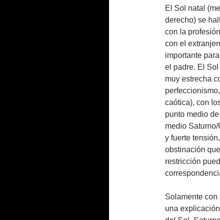
El Sol natal (me
derecho) se hall
con la profesió
con el extranjer
importante para 
el padre. El So
muy estrecha co
perfeccionismo,
caótica), con l
punto medio de 
medio Saturno/U
y fuerte tensió
obstinación que
restricción pued
correspondencia 
Solamente con 
una explicación