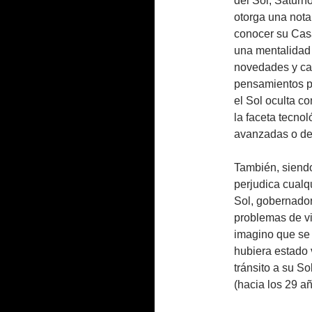
del Sol, Saturn
otorga una notab
conocer su Casa
una mentalidad 
novedades y cam
pensamientos po
el Sol oculta c
la faceta tecno
avanzadas o de 
También, siend
perjudica cualqu
Sol, gobernador
problemas de v
imagino que se 
hubiera estado 
tránsito a su S
(hacia los 29 a