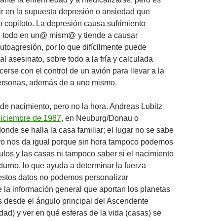
tir en la supuesta depresión o ansiedad que
n copiloto. La depresión causa sufrimiento
re todo en un@ mism@ y tiende a causar
autoagresión, por lo que difícilmente puede
al asesinato, sobre todo a la fría y calculada
erse con el control de un avión para llevar a la
ersonas, además de a uno mismo.
de nacimiento, pero no la hora. Andreas Lubitz
diciembre de 1987
, en Neuburg/Donau o
onde se halla la casa familiar; el lugar no se sabe
ero nos da igual porque sin hora tampoco podemos
ulos y las casas ni tampoco saber si el nacimiento
cturno, lo que ayuda a determinar la fuerza
 estos datos no podemos personalizar
la información general que aportan los planetas
s desde el ángulo principal del Ascendente
dad) y ver en qué esferas de la vida (casas) se