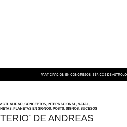
PARTICIPACIÓN EN CONGRESOS IBÉRICOS DE ASTROLO
ACTUALIDAD
,
CONCEPTOS
,
INTERNACIONAL
,
NATAL
,
ANETAS
,
PLANETAS EN SIGNOS
,
POSTS
,
SIGNOS
,
SUCESOS
STERIO’ DE ANDREAS