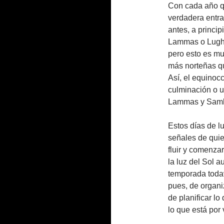
Con cada año q
verdadera entr
antes, a princip
Lammas o Lughn
pero esto es mu
más norteñas q
Así, el equinoc
culminación o u
Lammas y Samha
Estos días de l
señales de qui
fluir y comenzar
la luz del Sol a
temporada todav
pues, de organi
de planificar 
lo que está por 