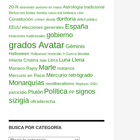
20-N
Astrología tradicional
asesinato
asesino en masa
Berlusconi
bodas
bomba
casa real británica
cine
doriforia
Constitución
crimen
deuda
déficit público
España
EEUU
elecciones generales
gobierno
estaciones tradicionales
grados Avatar
Géminis
Halloween
Hollywood
homicidio
II Guerra Mundial
Luna Llena
infanta Cristina
Libra
Italia
Marte
Mariano Rajoy
matanza
Mercurio retrógrado
Mercurio en Piscis
Monarquías
neoliberalismo
Neptuno
ONU
Política
signos
Plutón
parricidio
PP
sizigia
ultraderecha
BUSCA POR CATEGORÍA
Busca