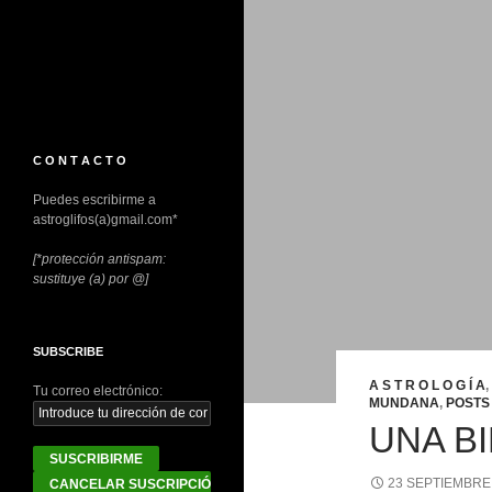
C O N T A C T O
Puedes escribirme a
astroglifos(a)gmail.com*
[*protección antispam:
sustituye (a) por @]
SUBSCRIBE
A S T R O L O G Í A
,
Tu correo electrónico:
MUNDANA
,
POSTS
UNA B
23 SEPTIEMBRE,