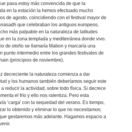
ue pasa estoy más convencida de que la
ada en la estación la hemos efectuado mucho
ios de agosto, coincidiendo con el festival mayor de
asadh que celebraban los antiguos europeos,
cho más palpable en la naturaleza de latitudes
ue en la zona templada y mediterránea donde vivo.
cio de otoño se llamaría Mabon y marcaría una
n punto intermedio entre los grandes festivales de
in (principios de noviembre).
uz decreciente la naturaleza comienza a dar
etud y los humanos también deberíamos seguir este
 a reducir la actividad, sobre todo física. Si decrece
umenta el frío y ello nos ralentiza. Pero esta
ía ‘carga’ con la sequedad del verano. Es tiempo,
zar lo obtenido y eliminar lo que no necesitamos;
lo que gestaremos más adelante. Hagamos espacio a
venir.