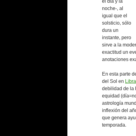
el día y la
noche-, al
igual que el
solsticio, sólo
dura un
instante, pero
sirve a la mod
exactitud un ev
anotaciones exac
En esta parte d
del Sol en
Libra
debilidad de la l
equidad (día=no
astrología mundi
inflexión del añ
que genera ayud
temporada.