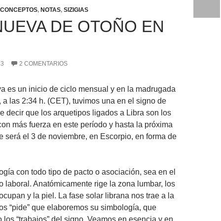
CONCEPTOS
,
NOTAS
,
SIZIGIAS
NUEVA DE OTOÑO EN
13
2 COMENTARIOS
 es un inicio de ciclo mensual y en la madrugada
 a las 2:34 h. (CET), tuvimos una en el signo de
re decir que los arquetipos ligados a Libra son los
con más fuerza en este período y hasta la próxima
 será el 3 de noviembre, en Escorpio, en forma de
ogía con todo tipo de pacto o asociación, sea en el
o laboral. Anatómicamente rige la zona lumbar, los
cupan y la piel. La fase solar librana nos trae a la
os “pide” que elaboremos su simbología, que
 los “trabajos” del signo. Veamos en esencia y en