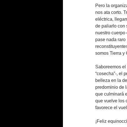
Pero la organiz
nos ata corto. T
eléctrica, lleg
de paliarlo con
nuestro cuerpo 
pase nada raro 
reconstituyentes
somos Tierra y 
Saboreemos el s
“cosecha”-, el pr
belleza en la de
predominio de l
que culminará e
que vuelve los 
favorece el vue
¡Feliz equinocc