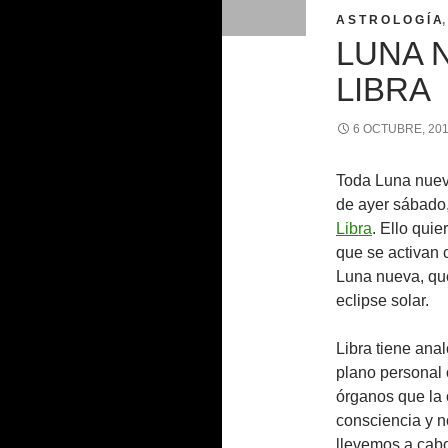
A S T R O L O G Í A
,
LUNA 
LIBRA
6 OCTUBRE, 20
Toda Luna nueva
de ayer sábado,
Libra
. Ello quie
que se activan 
Luna nueva, que
eclipse solar.
Libra tiene anal
plano personal 
órganos que la o
consciencia y n
llevemos a cabo