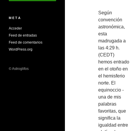
Según
M E T A
convención
astronómica,
Acceder
esta
Feed de entradas
madrugada a
Feed de comentarios
las 4:29 h.
WordPress.org
(CEDT)
hemos entrado
en el otoño en
© Astroglifos
el hemisferio
norte. El
equinoccio -
una de mis
palabras
favoritas, que
significa la
igualdad entre