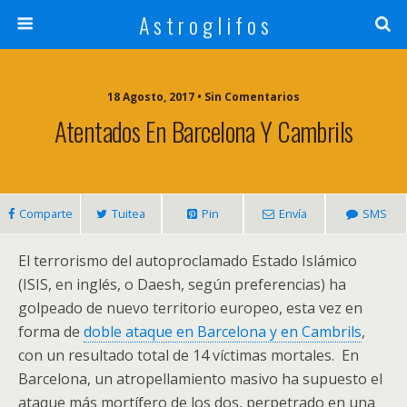
A s t r o g l i f o s
18 Agosto, 2017 • Sin Comentarios
Atentados En Barcelona Y Cambrils
Comparte
Tuitea
Pin
Envía
SMS
El terrorismo del autoproclamado Estado Islámico
(ISIS, en inglés, o Daesh, según preferencias) ha
golpeado de nuevo territorio europeo, esta vez en
forma de
doble ataque en Barcelona y en Cambrils
,
con un resultado total de 14 víctimas mortales. En
Barcelona, un atropellamiento masivo ha supuesto el
ataque más mortífero de los dos, perpetrado en una