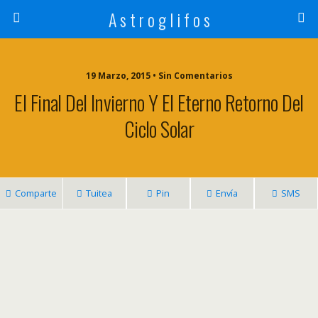
A s t r o g l i f o s
19 Marzo, 2015 • Sin Comentarios
El Final Del Invierno Y El Eterno Retorno Del
Ciclo Solar
Comparte
Tuitea
Pin
Envía
SMS