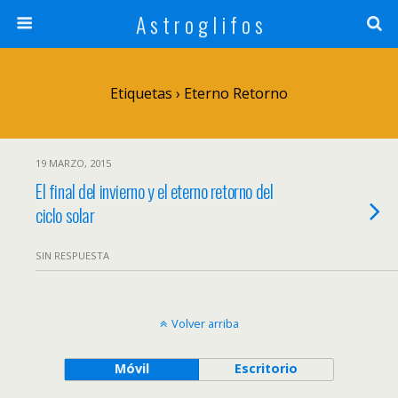
A s t r o g l i f o s
Etiquetas › Eterno Retorno
19 MARZO, 2015
El final del invierno y el eterno retorno del
ciclo solar
SIN RESPUESTA
Volver arriba
Móvil
Escritorio