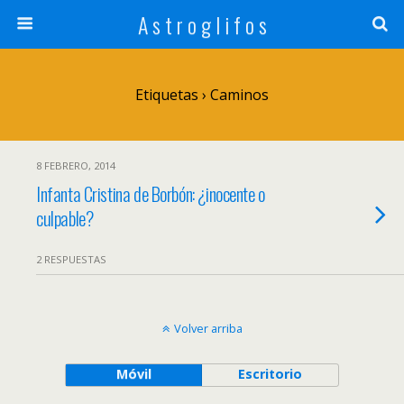
A s t r o g l i f o s
Etiquetas › Caminos
8 FEBRERO, 2014
Infanta Cristina de Borbón: ¿inocente o
culpable?
2 RESPUESTAS
Volver arriba
Móvil
Escritorio