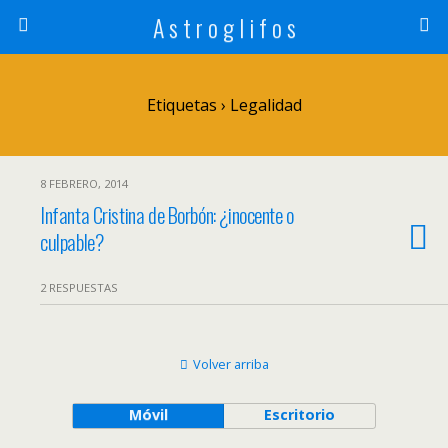
A s t r o g l i f o s
Etiquetas › Legalidad
8 FEBRERO, 2014
Infanta Cristina de Borbón: ¿inocente o
culpable?
2 RESPUESTAS
Volver arriba
Móvil
Escritorio