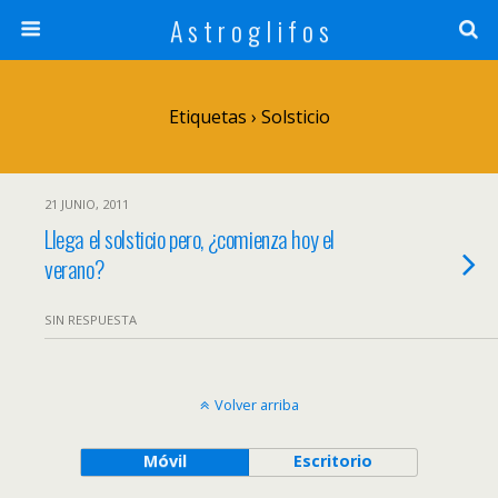
A s t r o g l i f o s
Etiquetas › Solsticio
21 JUNIO, 2011
Llega el solsticio pero, ¿comienza hoy el
verano?
SIN RESPUESTA
Volver arriba
Móvil
Escritorio