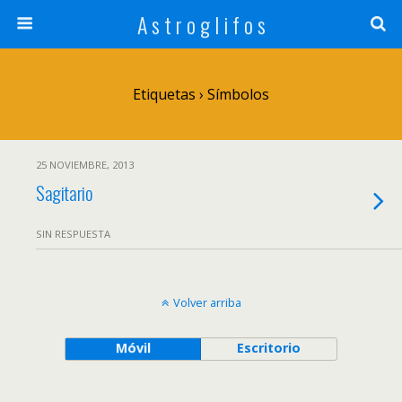
A s t r o g l i f o s
Etiquetas › Símbolos
25 NOVIEMBRE, 2013
Sagitario
SIN RESPUESTA
Volver arriba
Móvil
Escritorio