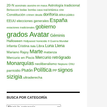
20-N
Astrología tradicional
asesinato
asesino en masa
Berlusconi
bodas
bomba
casa real británica
cine
doriforia
Constitución
crimen
deuda
déficit público
España
EEUU
elecciones generales
gobierno
estaciones tradicionales
grados Avatar
Géminis
Halloween
Hollywood
homicidio
II Guerra Mundial
Luna Llena
infanta Cristina
Libra
Italia
Marte
Mariano Rajoy
matanza
Mercurio retrógrado
Mercurio en Piscis
Monarquías
neoliberalismo
Neptuno
ONU
Política
signos
Plutón
parricidio
PP
sizigia
ultraderecha
BUSCA POR CATEGORÍA
Busca