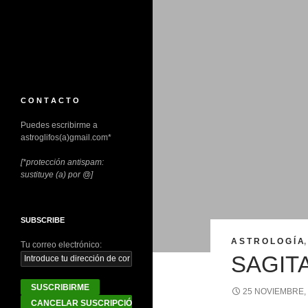
C O N T A C T O
Puedes escribirme a
astroglifos(a)gmail.com*
[*protección antispam:
sustituye (a) por @]
SUBSCRIBE
A S T R O L O G Í A
,
Tu correo electrónico:
SAGIT
25 NOVIEMBRE,