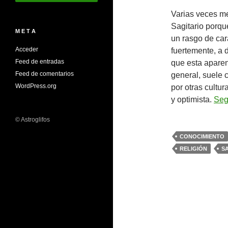
Varias veces me
Sagitario porqu
M E T A
un rasgo de car
Acceder
fuertemente, a 
Feed de entradas
que esta aparent
Feed de comentarios
general, suele 
WordPress.org
por otras cultur
y optimista.
Seg
© Astroglifos
CONOCIMIENTO
RELIGIÓN
S