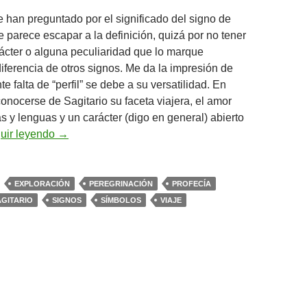
 han preguntado por el significado del signo de
e parece escapar a la definición, quizá por no tener
ácter o alguna peculiaridad que lo marque
diferencia de otros signos. Me da la impresión de
e falta de “perfil” se debe a su versatilidad. En
conocerse de Sagitario su faceta viajera, el amor
as y lenguas y un carácter (digo en general) abierto
Sagitario
uir leyendo
→
EXPLORACIÓN
PEREGRINACIÓN
PROFECÍA
AGITARIO
SIGNOS
SÍMBOLOS
VIAJE