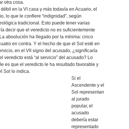
r otra cosa.
 débil en la VI casa y más todavía en Acuario, el
io, lo que le confiere “indignidad”, según
rológica tradicional. Esto puede tener varias
ría decir que el veredicto no es suficientemente
 La absolución ha llegado por la mínima: cinco
cuatro en contra. Y el hecho de que el Sol esté en
ervicio, en el VII signo del acusado, ¿significaría
el veredicto está “al servicio” del acusado? Lo
e es que el veredicto le ha resultado favorable y
l Sol lo indica.
Si el
Ascendente y el
Sol representan
al jurado
popular, el
acusado
debería estar
representado