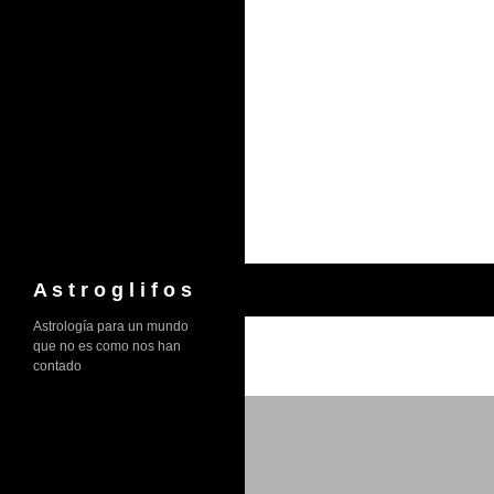
Saltar
al
contenido
Buscar
A s t r o g l i f o s
Astrología para un mundo
que no es como nos han
contado