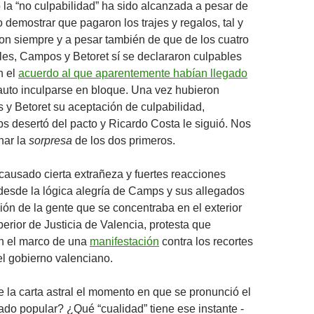
 la “no culpabilidad” ha sido alcanzada a pesar de
 demostrar que pagaron los trajes y regalos, tal y
n siempre y a pesar también de que de los cuatro
les, Campos y Betoret sí se declararon culpables
n el
acuerdo al que aparentemente habían llegado
uto inculparse en bloque. Una vez hubieron
y Betoret su aceptación de culpabilidad,
 desertó del pacto y Ricardo Costa le siguió. Nos
nar la
sorpresa
de los dos primeros.
 causado cierta extrañeza y fuertes reacciones
desde la lógica alegría de Camps y sus allegados
ción de la gente que se concentraba en el exterior
erior de Justicia de Valencia, protesta que
en el marco de una
manifestación
contra los recortes
l gobierno valenciano.
la carta astral el momento en que se pronunció el
rado popular? ¿Qué “cualidad” tiene ese instante -