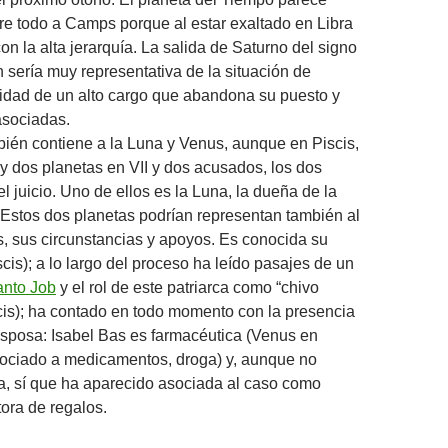
re todo a Camps porque al estar exaltado en Libra
on la alta jerarquía. La salida de Saturno del signo
n sería muy representativa de la situación de
idad de un alto cargo que abandona su puesto y
asociadas.
bién contiene a la Luna y Venus, aunque en Piscis,
ay dos planetas en VII y dos acusados, los dos
l juicio. Uno de ellos es la Luna, la dueña de la
 Estos dos planetas podrían representan también al
 sus circunstancias y apoyos. Es conocida su
scis); a lo largo del proceso ha leído pasajes de un
anto Job
y el rol de este patriarca como “chivo
scis); ha contado en todo momento con la presencia
sposa: Isabel Bas es farmacéutica (Venus en
sociado a medicamentos, droga) y, aunque no
, sí que ha aparecido asociada al caso como
ora de regalos.