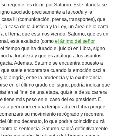
y su regente, es decir, por Saturno. Este planeta se
 signo asociado precisamente a la
moda
y la
a casa III (comunicación, prensa, transportes), que
, la casa de la Justicia y la Ley, un área de la carta
a el tema que estamos viendo. Saturno, que es un
ional, está exaltado (como
el ánimo del señor
el tiempo que ha durado el juicio) en Libra, signo
 mucha fortaleza y que es análogo a los asuntos
ogacía. Además, Saturno se encuentra opuesto a
ón que suele encontrarse cuando la emoción oscila
a y la alegría, entre la prudencia y la exuberancia.
arse en el último grado del signo, podría indicar que
arían al final de una etapa, quizá la de su carrera
ue tiene más peso en el caso del ex president. El
a va a permanecer una temporada en Libra porque
comenzará su movimiento retrógrado y recorrerá
del último decanato, lo que podría coincidir quizá
contra la sentencia. Saturno saldrá definitivamente
el próximo otoño. El planeta del Tiempo parece