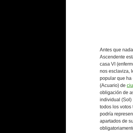
Antes que nada, 
Ascendente está
casa VI (enferme
nos esclaviza, 
popular que ha 
(Acuario) de
ci
obligación de a
individual (Sol
todos los votos 
podría represen
apartados de su 
obligatoriament