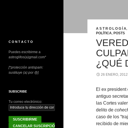
A S T R O L O G Í A
,
POLÍTICA
,
POSTS
VERED
C O N T A C T O
CULPA
Puedes escribirme a
astroglifos(a)gmail.com*
¿QUÉ 
[*protección antispam:
sustituye (a) por @]
26 ENERO, 2012
El ex president
SUBSCRIBE
antiguo secreta
Tu correo electrónico:
las Cortes vale
delito de
cohech
caso de los “tr
recibido de mie