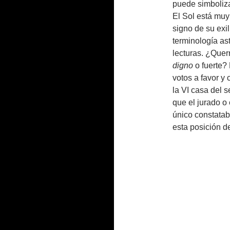
puede simboliza
El Sol está muy
signo de su exil
terminología ast
lecturas. ¿Quer
digno
o fuerte?
votos a favor y 
la VI casa del s
que el jurado o 
único constatabl
esta posición de