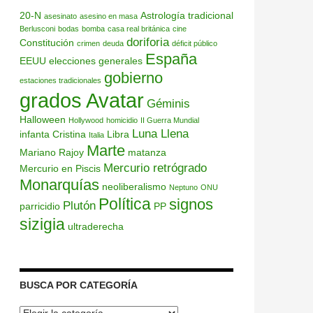
20-N
Astrología tradicional
asesinato
asesino en masa
Berlusconi
bodas
bomba
casa real británica
cine
doriforia
Constitución
crimen
deuda
déficit público
España
EEUU
elecciones generales
gobierno
estaciones tradicionales
grados Avatar
Géminis
Halloween
Hollywood
homicidio
II Guerra Mundial
Luna Llena
infanta Cristina
Libra
Italia
Marte
Mariano Rajoy
matanza
Mercurio retrógrado
Mercurio en Piscis
Monarquías
neoliberalismo
Neptuno
ONU
Política
signos
Plutón
parricidio
PP
sizigia
ultraderecha
BUSCA POR CATEGORÍA
Busca