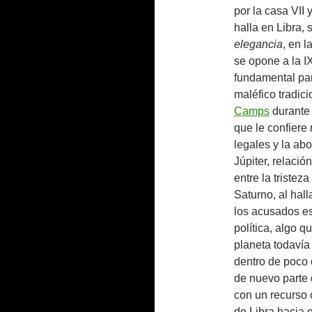
por la casa VII 
halla en Libra,
elegancia
, en l
se opone a la IX
fundamental par
maléfico tradic
Camps
durante 
que le confiere
legales y la ab
Júpiter, relaci
entre la tristez
Saturno, al hall
los acusados est
política, algo q
planeta todaví
dentro de poco 
de nuevo parte 
con un recurso 
de Libra hacia 