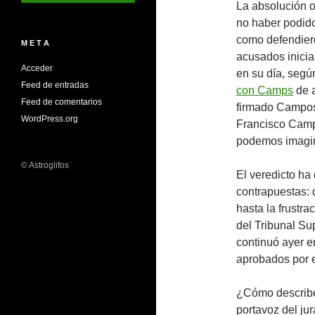
La absolución o
no haber podido
como defendiero
M E T A
acusados inicia
Acceder
en su día, segú
Feed de entradas
con Camps
de a
Feed de comentarios
firmado Campos 
WordPress.org
Francisco Camps
podemos imagi
© Astroglifos
El veredicto ha
contrapuestas: 
hasta la frustra
del Tribunal Sup
continuó ayer 
aprobados por e
¿Cómo describe 
portavoz del ju