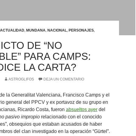
ACTUALIDAD
,
MUNDANA
,
NACIONAL
,
PERSONAJES
,
ICTO DE “NO
BLE” PARA CAMPS:
DICE LA CARTA?
ASTROGLIFOS
DEJA UN COMENTARIO
 de la Generalitat Valenciana, Francisco Camps y el
rio general del PPCV y ex portavoz de su grupo en
ncianas, Ricardo Costa, fueron
absueltos ayer
del
o pasivo impropio
relacionado con el conocido
ajes”, obsequios que estaban acusados de haber
mbros del clan investigado en la operación “Gürtel”.