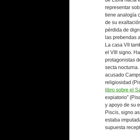
representar sob
tiene analogía c
de su exaltació
pérdida de dign
las prebendas 
La casa VII tam
el VIII signo. H
protagonistas de
secta nocturna.
acusado Camps,
religiosidad (Pi
libro sobre el S
expiatorio” (Pi
y apoyo de su e
Piscis, signo a
estaba imputada
supuesta recept