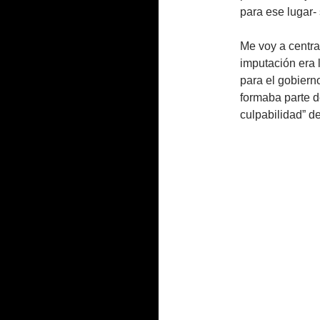
para ese lugar-
Me voy a centra
imputación era 
para el gobiern
formaba parte d
culpabilidad” d