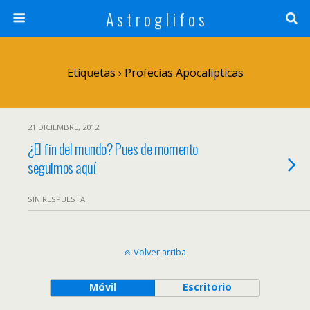
A s t r o g l i f o s
Etiquetas › Profecías Apocalípticas
21 DICIEMBRE, 2012
¿El fin del mundo? Pues de momento
seguimos aquí
SIN RESPUESTA
Volver arriba
Móvil
Escritorio