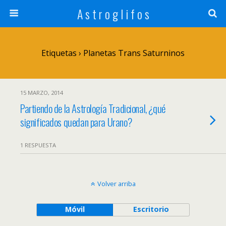
A s t r o g l i f o s
Etiquetas › Planetas Trans Saturninos
15 MARZO, 2014
Partiendo de la Astrología Tradicional, ¿qué
significados quedan para Urano?
1 RESPUESTA
Volver arriba
Móvil
Escritorio