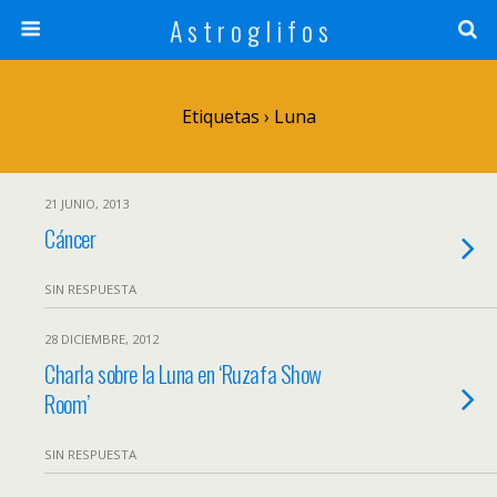
A s t r o g l i f o s
Etiquetas › Luna
21 JUNIO, 2013
Cáncer
SIN RESPUESTA
28 DICIEMBRE, 2012
Charla sobre la Luna en ‘Ruzafa Show
Room’
SIN RESPUESTA