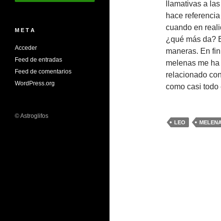
llamativas a la
hace referencia 
cuando en reali
M E T A
¿qué más da? E
Acceder
maneras. En fin
Feed de entradas
melenas me ha 
Feed de comentarios
relacionado con
WordPress.org
como casi todo 
© Astroglifos
LEO
MELEN