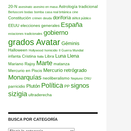
20-N
Astrología tradicional
asesinato
asesino en masa
Berlusconi
bodas
bomba
casa real británica
cine
doriforia
Constitución
crimen
deuda
déficit público
España
EEUU
elecciones generales
gobierno
estaciones tradicionales
grados Avatar
Géminis
Halloween
Hollywood
homicidio
II Guerra Mundial
Luna Llena
infanta Cristina
Libra
Italia
Marte
Mariano Rajoy
matanza
Mercurio retrógrado
Mercurio en Piscis
Monarquías
neoliberalismo
Neptuno
ONU
Política
signos
Plutón
parricidio
PP
sizigia
ultraderecha
BUSCA POR CATEGORÍA
Busca