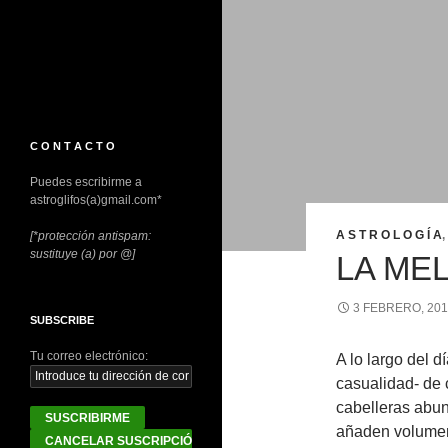
C O N T A C T O
Puedes escribirme a
astroglifos(a)gmail.com*
A S T R O L O G Í A
,
[*protección antispam:
sustituye (a) por @]
LA ME
3 FEBRERO, 20
SUBSCRIBE
Tu correo electrónico:
A lo largo del d
casualidad- de 
cabelleras abun
añaden volumen 