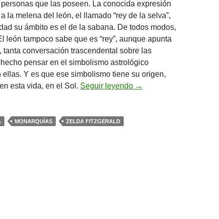
s personas que las poseen.
La conocida expresión
a la melena del león, el llamado “rey de la selva”,
dad su ámbito es el de la sabana. De todos modos,
l león tampoco sabe que es “rey”, aunque apunta
, tanta conversación trascendental sobre las
hecho pensar en el simbolismo astrológico
 ellas. Y es que ese simbolismo tiene su origen,
La melena “leonina”
en esta vida, en el Sol.
Seguir leyendo
→
A
MONARQUÍAS
ZELDA FITZGERALD