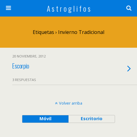
A s t r o g l i f o s
Etiquetas › Invierno Tradicional
20 NOVIEMBRE, 2012
Escorpio
3 RESPUESTAS
Volver arriba
Móvil
Escritorio