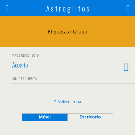
A s t r o g l i f o s
Etiquetas › Grupo
7 FEBRERO, 2016
Acuario
SIN RESPUESTA
Volver arriba
Móvil
Escritorio