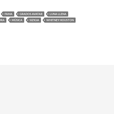
FAMA
GRADOS AVATAR
LUNA LLENA
URA
MÚSICA
SIZIGIA
WHITNEY HOUSTON