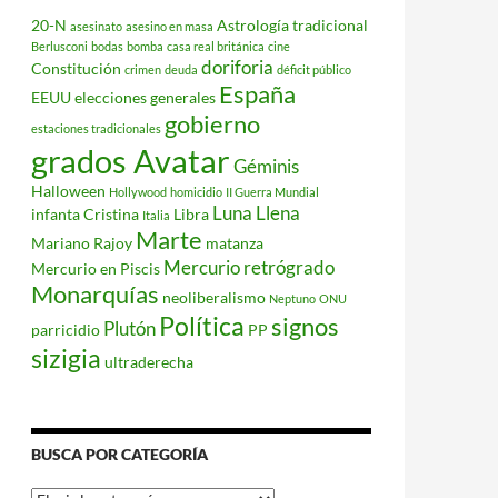
20-N
Astrología tradicional
asesinato
asesino en masa
Berlusconi
bodas
bomba
casa real británica
cine
doriforia
Constitución
crimen
deuda
déficit público
España
EEUU
elecciones generales
gobierno
estaciones tradicionales
grados Avatar
Géminis
Halloween
Hollywood
homicidio
II Guerra Mundial
Luna Llena
infanta Cristina
Libra
Italia
Marte
Mariano Rajoy
matanza
Mercurio retrógrado
Mercurio en Piscis
Monarquías
neoliberalismo
Neptuno
ONU
Política
signos
Plutón
parricidio
PP
sizigia
ultraderecha
BUSCA POR CATEGORÍA
Busca