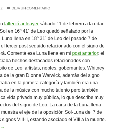
12
DEJA UN COMENTARIO
on
falleció anteayer
sábado 11 de febrero a la edad
Sol en 16º 41´ de Leo quedó señalado por la
la Luna llena en 18º 31´ de Leo del pasado 7 de
 el tercer post seguido relacionado con el signo de
erá. Comenté esa Luna llena en mi
post anterior
: el
nciaba hechos destacados relacionados con
ito de Leo: artistas, nobles, gobernantes. Whitney
na de la gran Dionne Warwick, además del signo
traba en la primera categoría y también era una
lla de la música con mucho talento pero también
ca vida privada muy pública, lo que describe muy
ectos del signo de Leo. La carta de la Luna llena
s muestra el eje de la oposición Sol-Luna del 7 de
s signos VIII-II, estando asociado el VIII a la muerte.
La muerte de Whitney Houston
→