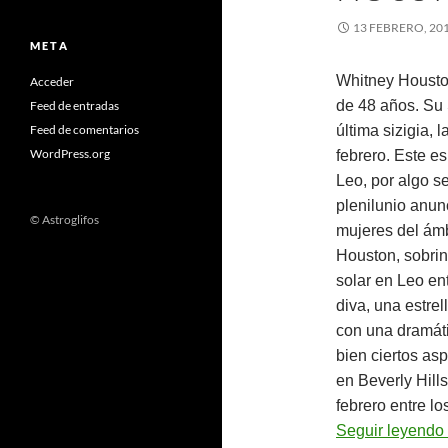
13 FEBRERO, 20
M E T A
Whitney Houst
Acceder
de 48 años. Su 
Feed de entradas
Feed de comentarios
última sizigia, 
WordPress.org
febrero. Este es
Leo, por algo s
plenilunio anu
© Astroglifos
mujeres del ámb
Houston, sobri
solar en Leo en
diva, una estre
con una dramáti
bien ciertos asp
en Beverly Hill
febrero entre lo
Seguir leyendo