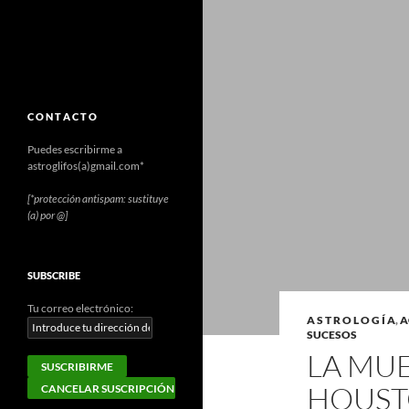
C O N T A C T O
Puedes escribirme a
astroglifos(a)gmail.com*
[*protección antispam: sustituye
(a) por @]
SUBSCRIBE
Tu correo electrónico:
A S T R O L O G Í A
,
A
SUCESOS
LA MU
HOUS