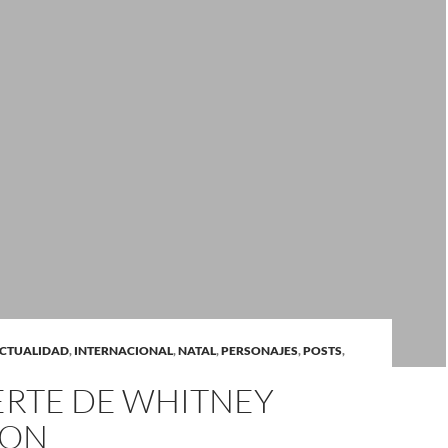
CTUALIDAD
,
INTERNACIONAL
,
NATAL
,
PERSONAJES
,
POSTS
,
ERTE DE WHITNEY
TON