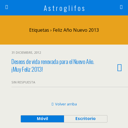
A s t r o g l i f o s
Etiquetas › Feliz Año Nuevo 2013
31 DICIEMBRE, 2012
Deseos de vida renovada para el Nuevo Año.
¡Muy Feliz 2013!
SIN RESPUESTA
Volver arriba
Móvil
Escritorio