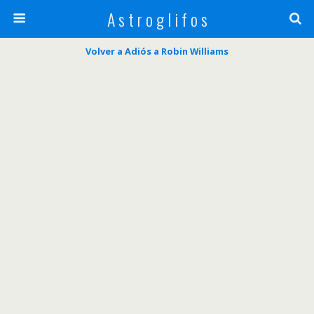
A s t r o g l i f o s
Volver a Adiós a Robin Williams