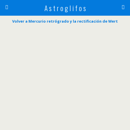
A s t r o g l i f o s
Volver a Mercurio retrógrado y la rectificación de Wert