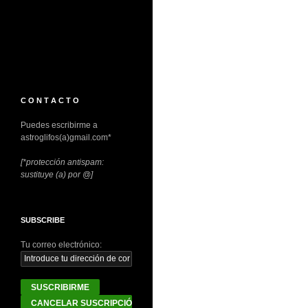
C O N T A C T O
Puedes escribirme a
astroglifos(a)gmail.com*
[*protección antispam:
sustituye (a) por @]
SUBSCRIBE
Tu correo electrónico: