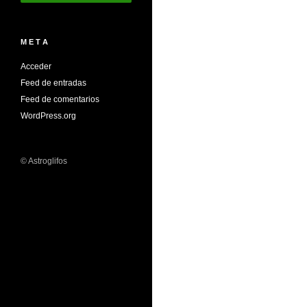
M E T A
Acceder
Feed de entradas
Feed de comentarios
WordPress.org
© Astroglifos