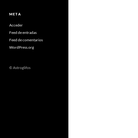
M E T A
Acceder
Feed de entradas
Feed de comentarios
WordPress.org
© Astroglifos