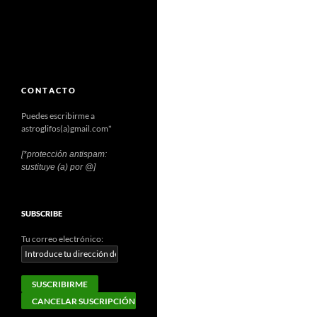
C O N T A C T O
Puedes escribirme a
astroglifos(a)gmail.com*
[*protección antispam:
sustituye (a) por @]
SUBSCRIBE
Tu correo electrónico: