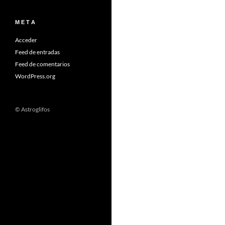
M E T A
Acceder
Feed de entradas
Feed de comentarios
WordPress.org
© Astroglifos