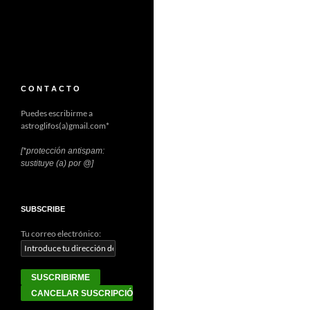
C O N T A C T O
Puedes escribirme a
astroglifos(a)gmail.com*
[*protección antispam:
sustituye (a) por @]
SUBSCRIBE
Tu correo electrónico: