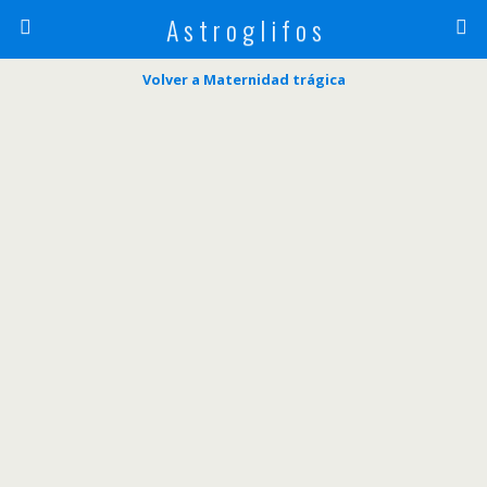
A s t r o g l i f o s
Volver a Maternidad trágica