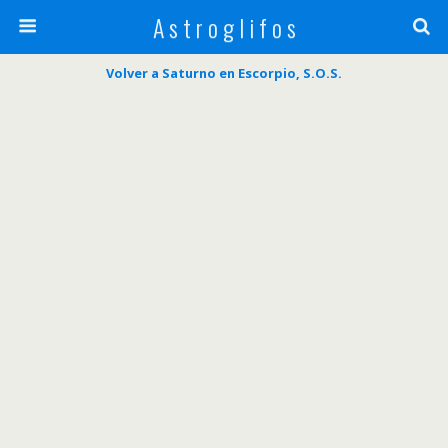
A s t r o g l i f o s
Volver a Saturno en Escorpio, S.O.S.