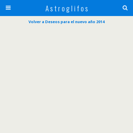
A s t r o g l i f o s
Volver a Deseos para el nuevo año 2014