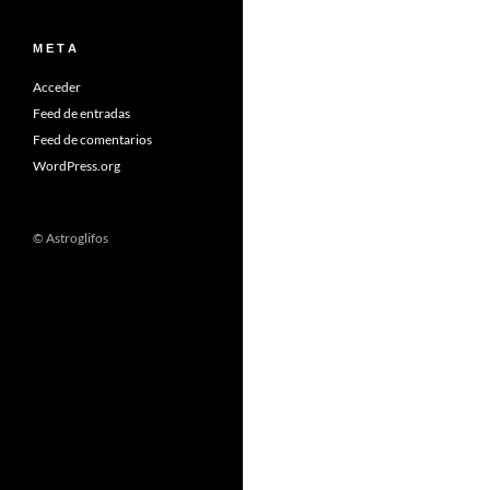
M E T A
Acceder
Feed de entradas
Feed de comentarios
WordPress.org
© Astroglifos