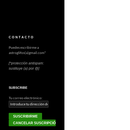
C O N T A C T O
Puedes escribirme a
astroglifos(a)gmail.com*
[*protección antispam:
sustituye (a) por @]
SUBSCRIBE
Tu correo electrónico: