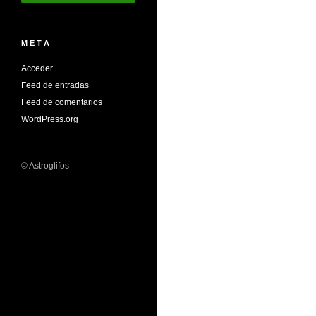
M E T A
Acceder
Feed de entradas
Feed de comentarios
WordPress.org
© Astroglifos