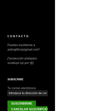
C O N T A C T O
Puedes escribirme a
astroglifos(a)gmail.com*
[*protección antispam:
sustituye (a) por @]
SUBSCRIBE
Tu correo electrónico: